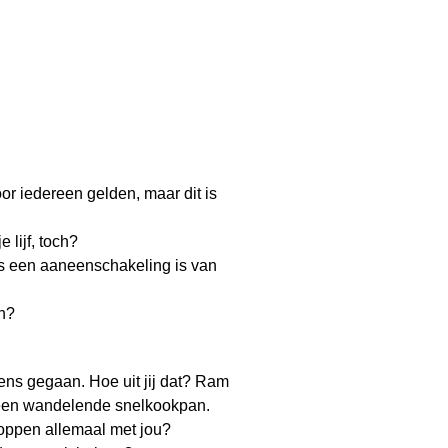
or iedereen gelden, maar dit is
 lijf, toch?
oces een aaneenschakeling is van
en?
ens gegaan. Hoe uit jij dat? Ram
je een wandelende snelkookpan.
roppen allemaal met jou?