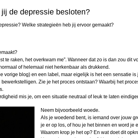
jij de depressie besloten?
epressie? Welke strategieën heb jij ervoor gemaakt?
gemaakt?
est te raken, het overkwam me”. Wanneer dat zo is dan zou dit vo
er normaal of helemaal niet herkenbaar als drukkend.
orige blog) en een label, maar eigelijk is het een sensatie is je
n te bewerkstelligen. Zie je het proces ontstaan? Waarbij het pr
s.
aardigheid mis je, om een situatie neutraal of leuk te laten eindig
Neem bijvoorbeeld woede.
Als je woedend bent, is iemand over jouw gr
je er op los, of hou je het binnen en word 
Waarom krop je het op? En wat doet dit opk