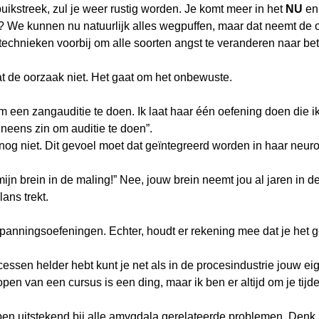
uikstreek, zul je weer rustig worden. Je komt meer in het
NU
en
? We kunnen nu natuurlijk alles wegpuffen, maar dat neemt de 
echnieken voorbij om alle soorten angst te veranderen naar bete
 de oorzaak niet. Het gaat om het onbewuste.
 een zangauditie te doen. Ik laat haar één oefening doen die ik
ineens zin om auditie te doen”.
 nog niet. Dit gevoel moet dat geïntegreerd worden in haar neu
ijn brein in de maling!” Nee, jouw brein neemt jou al jaren in d
lans trekt.
tspanningsoefeningen. Echter, houdt er rekening mee dat je het
ocessen helder hebt kunt je net als in de procesindustrie jouw 
open van een cursus is een ding, maar ik ben er altijd om je tijd
pen uitstekend bij alle amygdala gerelateerde problemen. Denk