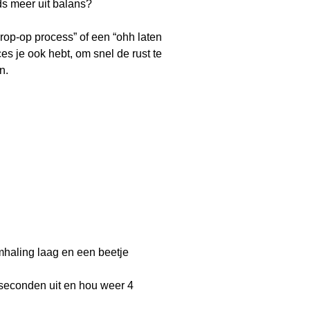
ds meer uit balans?
krop-op process” of een “ohh laten
s je ook hebt, om snel de rust te
en.
emhaling laag en een beetje
 seconden uit en hou weer 4