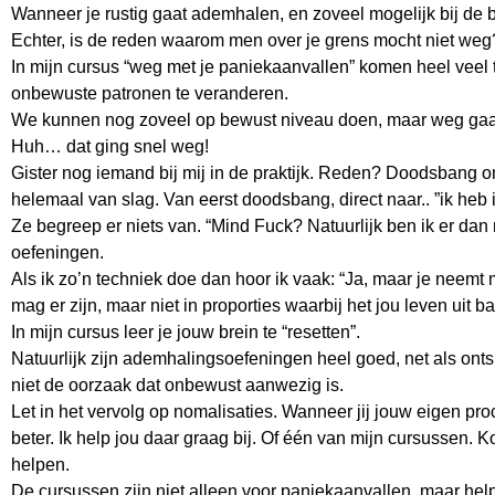
Wanneer je rustig gaat ademhalen, en zoveel mogelijk bij de b
Echter, is de reden waarom men over je grens mocht niet weg
In mijn cursus “weg met je paniekaanvallen” komen heel veel t
onbewuste patronen te veranderen.
We kunnen nog zoveel op bewust niveau doen, maar weg gaat
Huh… dat ging snel weg!
Gister nog iemand bij mij in de praktijk. Reden? Doodsbang om
helemaal van slag. Van eerst doodsbang, direct naar.. ”ik heb 
Ze begreep er niets van. “Mind Fuck? Natuurlijk ben ik er dan
oefeningen.
Als ik zo’n techniek doe dan hoor ik vaak: “Ja, maar je neemt m
mag er zijn, maar niet in proporties waarbij het jou leven uit ba
In mijn cursus leer je jouw brein te “resetten”.
Natuurlijk zijn ademhalingsoefeningen heel goed, net als on
niet de oorzaak dat onbewust aanwezig is.
Let in het vervolg op nomalisaties. Wanneer jij jouw eigen pr
beter. Ik help jou daar graag bij. Of één van mijn cursussen. K
helpen.
De cursussen zijn niet alleen voor paniekaanvallen, maar hel