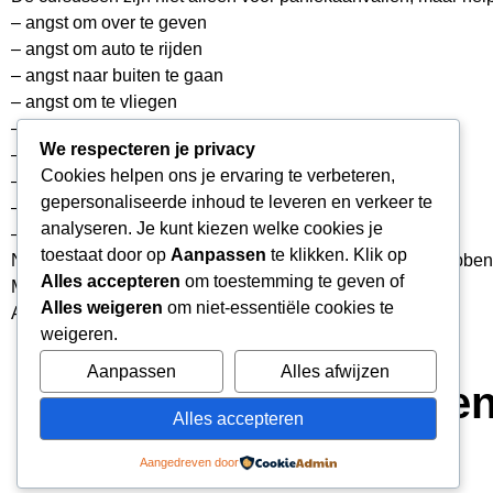
– angst om over te geven
– angst om auto te rijden
– angst naar buiten te gaan
– angst om te vliegen
– angst om iemand te ontmoeten
We respecteren je privacy
– gebrek aan zelfvertrouwen
Cookies helpen ons je ervaring te verbeteren,
– stopen met haar-uittrekken
gepersonaliseerde inhoud te leveren en verkeer te
– angst om naar openbare toiletten te gaan
analyseren. Je kunt kiezen welke cookies je
– enzovoort
(alles dat amygdala gerelateerd is)
toestaat door op
Aanpassen
te klikken. Klik op
Neem weer de beslissing om het heft in eigen hand te hebben. Ik
Alles accepteren
om toestemming te geven of
Met Energieke Groet,
Alles weigeren
om niet-essentiële cookies te
Albert
weigeren.
Aanpassen
Alles afwijzen
Kies een datum en
Alles accepteren
Aangedreven door