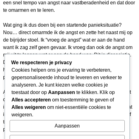
een snel tempo van angst naar vastberadenheid en dat door
te omarmen en te leren.
Wat ging ik dus doen bij een startende panieksituatie?
Nou… direct omarmde ik de angst en zette het naast mij op
de bijrijder stoel. Ik “vroeg de angst” wat er aan de hand
want ik zag zelf geen gevaar. Ik vroeg dan ook de angst om
mij uit te leggen wat er aan de hand was. Dit is dissociatie.
De paniek zat niet meer in mij, maar zat naast mij. Ik
We respecteren je privacy
herkende het en erkende het. Niets wegmoffelen of met
Cookies helpen ons je ervaring te verbeteren,
pillen wegslikken.
gepersonaliseerde inhoud te leveren en verkeer te
analyseren. Je kunt kiezen welke cookies je
Als ik thuis was keek ik of ik nog in contact kon komen met
toestaat door op
Aanpassen
te klikken. Klik op
de angst uit pure interesse. Dit deed ik om mezelf de
Alles accepteren
om toestemming te geven of
instructie te geven dat ik boven de paniek en angst sta. Dat
Alles weigeren
om niet-essentiële cookies te
ik er naartoe durf te gaan. Ik durfde het aan te kijken en lief
weigeren.
te hebben en misschien wel zoals Wim Sonnevelt zei: “Ik
Aanpassen
prees haar of hem de Hemel in”.