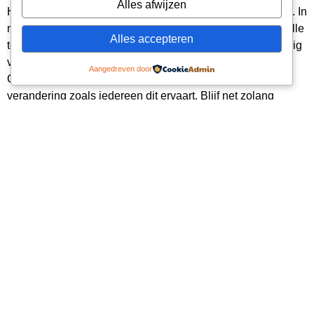
Alles afwijzen
Het dissociëren is de start van het oplossen van je paniek. In
mijn online cursus “weg met je paniekaanvallen” komen alle
Alles accepteren
technieken ter sprake en als oefening uitgelegd om volledig
van je paniek af te komen en weer zorgeloos te leven.
Aangedreven door
Ga eens aan de slag met het dissociëren en ervaar de
verandering zoals iedereen dit ervaart. Blijf net zolang
doorgaan dat het lukt en steeds sneller en beter gaat.
Met warme groet,
Albert
KANTOOR
WORKING
QUICK
HOURS
LINKS
Zoetermeer
06 36430220
Disclaimer
albertbuschgens2@gmail.com
Algemene
BTW:
Voorwaarden