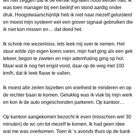
wil niet zeggen dat ik de eerste signalen nooit eerder had. Ik
was toen manager bij een bedrijf en stond aardig onder
druk. Hoogstwaarschijnlijk heb ik niet naar mezelf geluisterd
en moest mijn systeem wel een grover signaal gebruiken die
ik niet kon missen en… dat deed het.
Ik schrok me wezenloos. Iets leek mij over te nemen. Het
stuur wilde zijn eigen koers varen, mijn hart ging als een gek
tekeer, begon te zweten en mijn ademhaling ging op hol.
Maar wat ik nog het engst vond, daar op de weg met 100
km/h, dat ik leek flauw te vallen.
Ik moest alle zeilen bijzetten om snelheid te minderen en op
de rechter baan te komen. Gelukkig was ik vlak bij mijn werk
en kon ik de auto ongeschonden parkeren. Op kantoor…
Op kantoor aangekomen bezocht ik even (misschien wel 30
minuten) de wc om tot mezelf te komen. Ik had geen idee
wat me was overkomen. Toen ik ’s avonds thuis op de bank