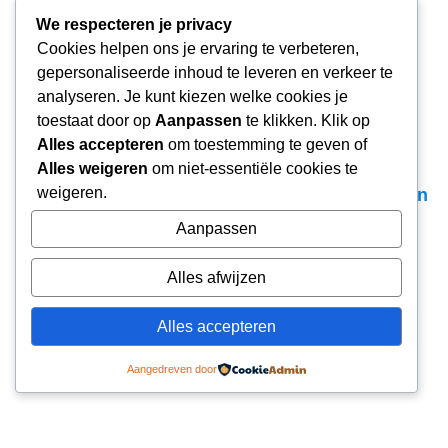
meer helderheid.
We respecteren je privacy
weer leiding over je eigen binnenwereld.
Cookies helpen ons je ervaring te verbeteren,
Niet door iets toe te voegen.
gepersonaliseerde inhoud te leveren en verkeer te
Maar door weg te halen wat niet meer klopt.
analyseren. Je kunt kiezen welke cookies je
toestaat door op
Aanpassen
te klikken. Klik op
Alles accepteren
om toestemming te geven of
Zullen we samen ontdekken hoe ik jou kan
Alles weigeren
om niet-essentiële cookies te
weigeren.
helpen? Maak een vrijblijvende afspraak op een
tijd dat jou past.
Aanpassen
Alles afwijzen
Alles accepteren
Aangedreven door